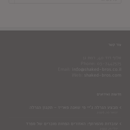
צור קשר
אלוף דוד 40, רמת גן
Phone: 03-7447575
Email:
info@shaked-bros.co.il
Web:
shaked-bros.com
חדשות ואירועים
מבצע הגרלה ג'יי פי שאנה פאריז – תקנון הגרלה
ינואר 10, 2026
עובדות מהמרתף: האזורים הפחות מוכרים של ספרד
יולי 11, 2022