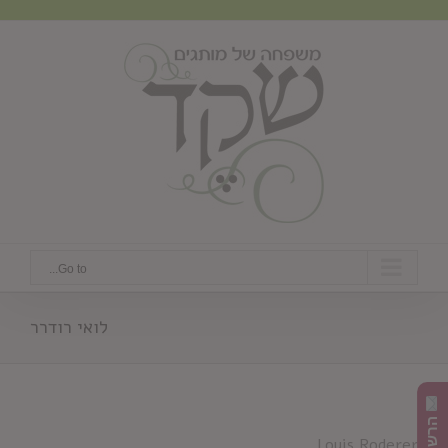
Ski
t
conten
Go to...
לואי רודרר
Louis Roderer