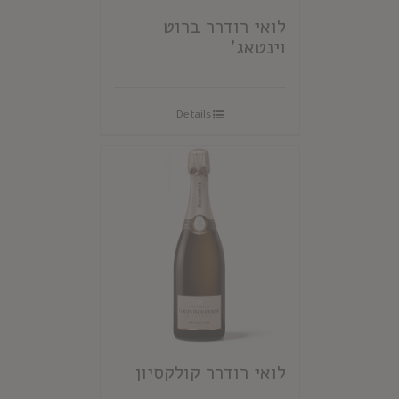
לואי רודרר ברוט
וינטאג'
Details
לואי רודרר קולקסיון