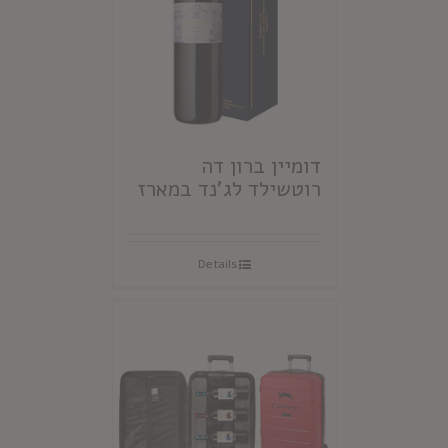
דומיין ברון דה
רוטשילד לג'נד במארז
Details