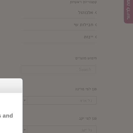
הרשמה לדיוור
קטגוריות ראשיות
אלכוהול
חבילות שי
יינות
חיפוש מוצרים
סנן לפי מדינה

כל ארץ
s and
סנן לפי יקב

כל יקב