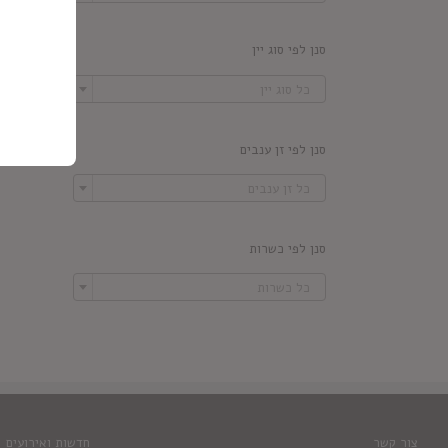
סנן לפי סוג יין

כל סוג יין
סנן לפי זן ענבים

כל זן ענבים
סנן לפי כשרות

כל כשרות
צור קשר
חדשות ואירועים