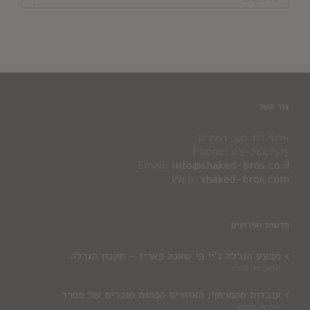
צור קשר
אלוף דוד 40, רמת גן
Phone: 03-7447575
Email:
info@shaked-bros.co.il
Web:
shaked-bros.com
חדשות ואירועים
מבצע הגרלה ג'יי פי שאנה פאריז – תקנון הגרלה
ינואר 10, 2026
עובדות מהמרתף: האזורים הפחות מוכרים של ספרד
יולי 11, 2022