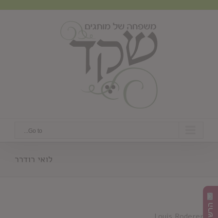
Ski
t
conten
Go to...
לואי רודרר
Louis Roderer