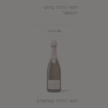
לואי רודרר ברוט
וינטאג'
Details
לואי רודרר קולקסיון