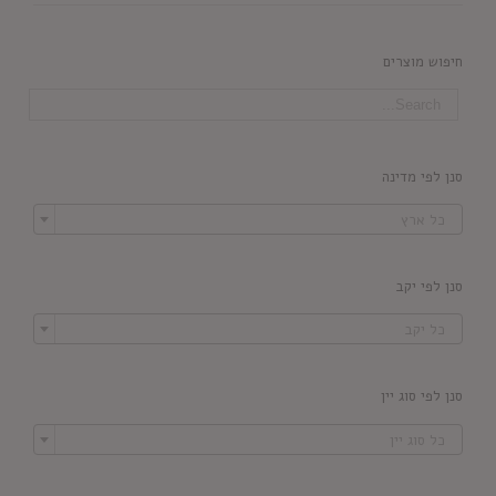
חיפוש מוצרים
סנן לפי מדינה

כל ארץ
סנן לפי יקב

כל יקב
סנן לפי סוג יין

כל סוג יין