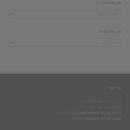
סנן לפי זן ענבים

כל זן ענבים
סנן לפי כשרות

כל כשרות
צור קשר
אלוף דוד 40, רמת גן
Phone: 03-7447575
Email:
info@shaked-bros.co.il
Web:
shaked-bros.com