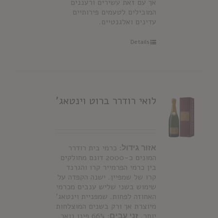
אך עם זאת עשירים ורעננים
המובילים לטעמים פירותיים
עדינים ואלגנטיים.
Details
לואי רודרר ברוט וינטאג'
אזור גידול:
כרמי בית רודרר
המונים כ-2000 דונם מחולקים
בין כרמי הפרמייר קרו והגרנד
קרו של שמפיין. ישנה הקפדה על
שימוש בשני שליש ענבים מכרמי
האחוזה לפחות. שמפניית וינטאג'
מיוצרת אך ורק בשנים המוצלחות
יותר.
זני עבים
: 66% פינו נואר,