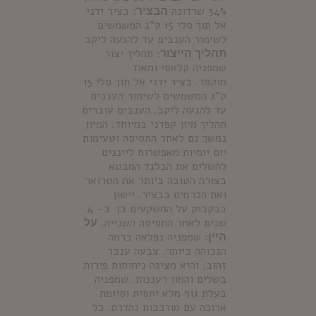
34% שרדונה
הבציר:
בציר ידני
אל תוך סלי 15 ק"ג המשמשים
לשימור הענבים עד להגעה ליקב
תהליך הייצור:
תהליך יצור
שמפניה קלאסי ומאוד
מוקפד. בציר ידני אל תוך סלי 15
ק"ג המשמשים לשימור הענבים
עד להגעה ליקב. הענבים עוברים
תהליך מיון קפדני במיוחד. המיון
נמשך גם לאחר התסיסה וטעימות
יום יומיות מאפשרות לייננים
להשלים את הבלנד המבטא
בצורה הטובה ביותר את הטרואר
ואת הכרמים בבציר. יישון
בבקבוק על המשקעים בן כ- 4
שנים לאחר התסיסה השנייה.
על
היין:
שמפניה נפלאה ברמה
הגבוהה ביותר. צבעה ענבר
זהוב, והיא מציגה ניחוחות פירות
בשלים והמון רעננות. שמפניה
בעלת גוף מלא יחסית וסיומת
ארוכה עם מורכבות נהדרת. כל