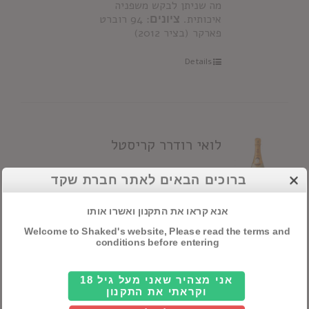
מה שניתן לבקש משפניה
איכותית.
ציונים
: 94 רוברט
פארקר (בציר 2012)
Details
לואי רודרר קריסטל
ברוכים הבאים לאתר חברת שקד
Luis Roderer Cristal
אזור
אנא קראו את התקנון ואשרו אותו
הגידול:
שמפניית קריסטל
Welcome to Shaked's website, Please read the terms and
מיוצרת רק בשנים הטובות ביותר
conditions before entering
מפינו נואר ושרדונה בעשרת
הכרמים חשובים של בית רודרר
בסיווג גרנד קרו.
זני הענבים
:
אני מצהיר שאני מעל גיל 18
וקראתי את התקנון
60% פינו נואר, 40% שרדונה
תהליך הייצור
: בציר ידני אל