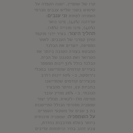
קרו של שמפיין. ישנה הקפדה על
שימוש בשני שליש ענבים מכרמי
האחוזה לפחות
זני ענבים:
שרדונה (42%), פינו נואר
(40%), פינו מונייה (18%).
תהליך היצור:
בציר ידני מוקפד
ומיון קפדני של הענבים. לאחר
התסיסה, יוצרים את הבלנד
המבטא בצורה הטובה ביותר את
הטרואר ואת הסגנון של הבית.
הבלנד כולל 31% יינות ממספר
בצירים קודמים שהתיישנו במכלי
נירוסטה, כ- 10% יינות רזרב
מבצירים קודמים שהתיישנו
בחביות עץ, והיתר מהבציר
הנוכחי. כ- 26% מהיין עובר
תסיסה מלו-לקאית. תהליך יצור
שמפניה מסורתי הכולל התיישנות
בת 3 שנים על משקעי השמרים.
על השמפניה
: שמפניה איכותית
ביותר בעלת מורכבות נהדרת,
צבע זהוב בהיר וניחוחות עדינים