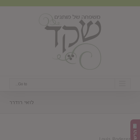
Ski
t
conten
Go to...
לואי רודרר
Louis Roderer