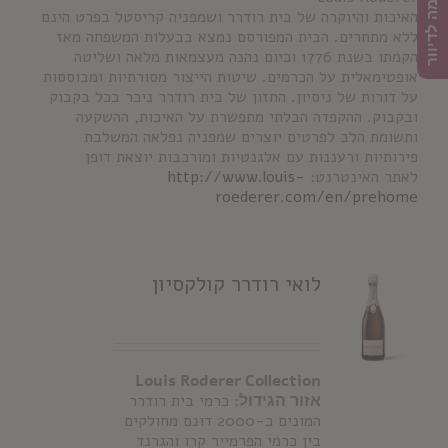
הרשמה לדיוור
האיכות והיוקרה של בית רודרר ושמפניה קריסטל בפרט הינם
ללא מתחרים. הבית המפורסם נמצא בבעלות המשפחה מאז
הקמתו בשנת 1776 וכיום נהנה מעצמאות מלאה ושליטה
אופטימאלית על הכרמים. שיטות הייצור מסורתיות ומבוססות
על דורות של ניסיון. החזון של בית רודרר ניכר בכל בקבוק
ובקבוק. ההקפדה הבלתי מתפשרת על האיכות, ההשקעה
ותשומת הלב לפרטים יוצרים שמפניה נפלאה המשלבת
פירותיות ורעננות עם אלגנטיות ומורכבות יוצאת דופן
לאתר האינטרנט:
http://www.louis-
roederer.com/en/prehome
לואי רודרר קולקסיון
Louis Roderer Collection
אזור הגידול:
כרמי בית רודרר
המונים כ-2000 דונם מחולקים
בין כרמי הפרמייר קרו והגרנד