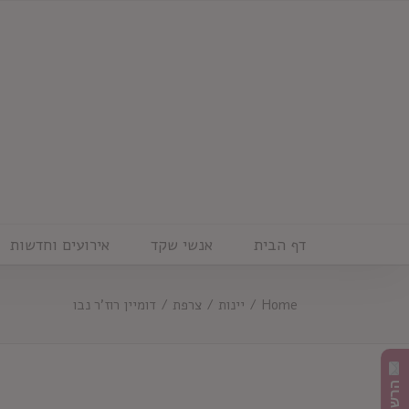
Ski
t
conten
דף הבית
אנשי שקד
אירועים וחדשות
Home
/
יינות
/
צרפת
/
דומיין רוז'ר נבו