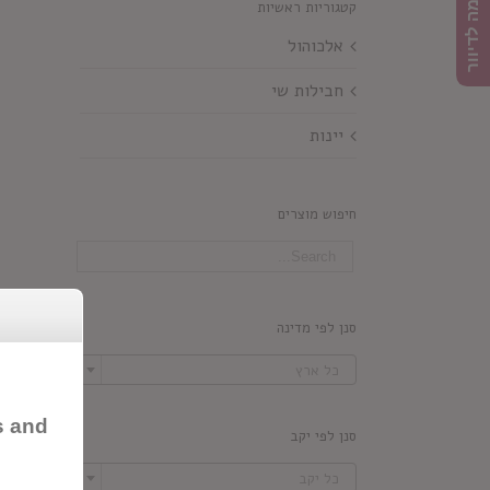
הרשמה לדיוור
קטגוריות ראשיות
אלכוהול
חבילות שי
יינות
חיפוש מוצרים
סנן לפי מדינה

כל ארץ
s and
סנן לפי יקב

כל יקב