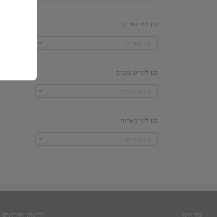
סנן לפי סוג יין

כל סוג יין
סנן לפי זן ענבים

כל זן ענבים
סנן לפי כשרות

כל כשרות
צור קשר
חדשות ואירועים