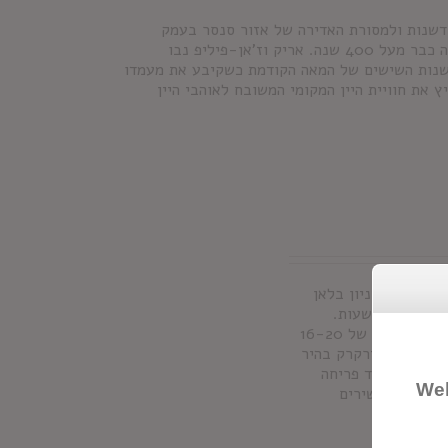
חדשנות ולמסורת האדירה של אזור סנסר בעמק
הלואר. הידע, הניסיון והנכונות לעבודה קשה עוברת מדור לדור במשפחה כבר מעל 400 שנה. אריק וז'אן-פיליפ נבו
שנות השישים של המאה הקודמת כשקיבע את מעמדו
 את חוויית היין המקומי המשובח לאוהבי היין
ענבים:
סוביניון בלאן
סחיטה עדינה ולאחריה הצללה בת 48 שעות.
תסיסה והתבגרות קצרה במכלי נירוסטה בטמפרטורה של 16-20
:
ליין גוון ירקרק בהיר
פרי בשל לצד פריחה
Wel
ין טעמים עשירים
תי.