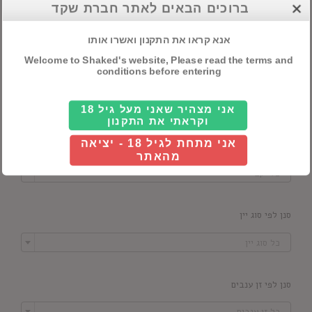
חיפוש מוצרים
ברוכים הבאים לאתר חברת שקד
אנא קראו את התקנון ואשרו אותו
Welcome to Shaked's website, Please read the terms and
conditions before entering
סנן לפי מדינה

כל ארץ
אני מצהיר שאני מעל גיל 18
וקראתי את התקנון
אני מתחת לגיל 18 - יציאה
סנן לפי יקב
מהאתר

כל יקב
סנן לפי סוג יין

כל סוג יין
סנן לפי זן ענבים

כל זן ענבים