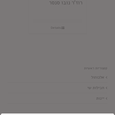
רוז'ר נובו סנסר
Details
קטגוריות ראשיות
אלכוהול
חבילות שי
יינות