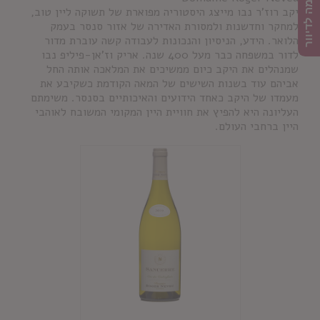
הרשמה לדיוור
יקב רוז'ר נבו מייצג היסטוריה מפוארת של תשוקה ליין טוב,
למחקר וחדשנות ולמסורת האדירה של אזור סנסר בעמק
הלואר. הידע, הניסיון והנכונות לעבודה קשה עוברת מדור
לדור במשפחה כבר מעל 400 שנה. אריק וז'אן-פיליפ נבו
שמנהלים את היקב כיום ממשיכים את המלאכה אותה החל
אביהם עוד בשנות השישים של המאה הקודמת כשקיבע את
מעמדו של היקב כאחד הידועים והאיכותיים בסנסר. משימתם
העליונה היא להפיץ את חוויית היין המקומי המשובח לאוהבי
היין ברחבי העולם.