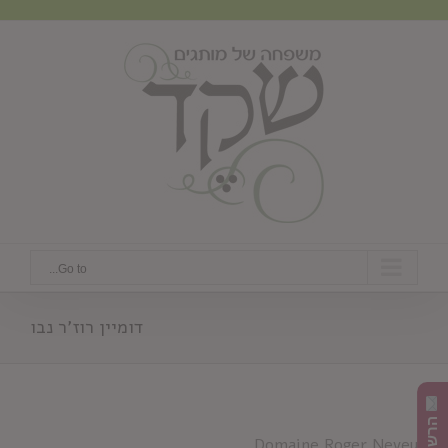
Ski
t
conten
Go to...
דומיין רוז'ר נבו
Domaine Roger Neveu