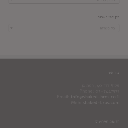
סנן לפי כשרות

כל כשרות
צור קשר
אלוף דוד 40, רמת גן
Phone: 03-7447575
Email:
info@shaked-bros.co.il
Web:
shaked-bros.com
חדשות ואירועים