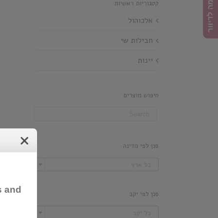
הרשמה לדיוור
קטגוריות ראשיות
אלכוהול
חבילות שי
יינות
חיפוש מוצרים
סנן לפי מדינה

כל ארץ
s and
סנן לפי יקב

כל יקב