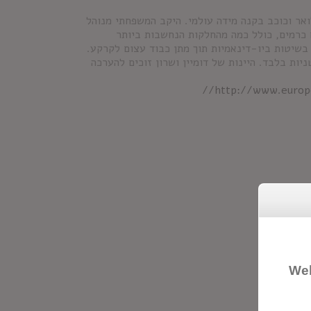
אר וכוכב בקנה מידה עולמי. היקב המשפחתי מנוהל
הדודים ז'אן-לורן וז'אן-דומיניק ושרון שמטפחים 450 דונם כרמים, כולל כמה מהחלקות הנחשבות ביותר
ם בשיטות ביו-דינאמיות תוך מתן כבוד עצום לקרקע.
ות בלבד. היינות של דומיין ושרון זוכים להערכה
http://www.europe
Wel