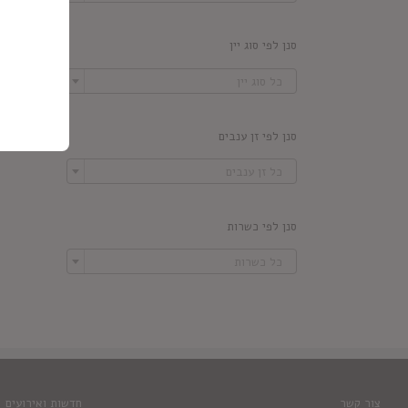
סנן לפי סוג יין

כל סוג יין
סנן לפי זן ענבים

כל זן ענבים
סנן לפי כשרות

כל כשרות
צור קשר
חדשות ואירועים