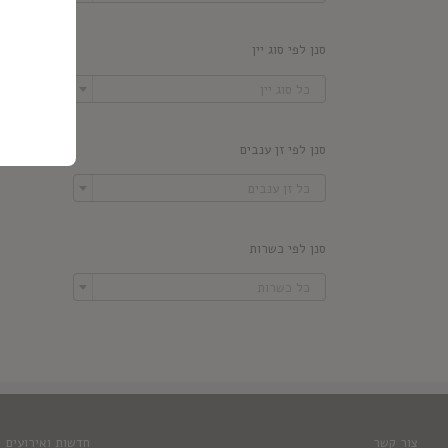
סנן לפי סוג יין

כל סוג יין
סנן לפי זן ענבים

כל זן ענבים
סנן לפי כשרות

כל כשרות
צור קשר
חדשות ואירועים