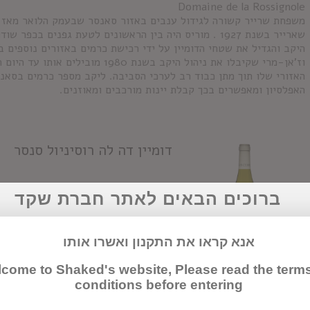
Domaine de la Rossignole
שארייר בשנת 1927 . מוריס היה בין הראשונים לטעת גפנים ב
היקב והגדיל את שטחי הדומיין על ידי רכישת כרמים באזורים נוספים ב
וז'אן-מרי שקיבלו את ניהול היקב בשנת 
האזורי שלו תוך מתן כבוד רב לערכי הסביבה. ליקב מספר כרמים בסאנס
האפלסיון ומאפשרים בכך קבלת יינות מורכבים ומאוזנים.
דומיין דה לה רוסיניול סנסר
ברוכים הבאים לאתר חברת שקד
maine de la Rossignole, Sancerre
הלואר, מספר כרמים באפלסיון סאנסר
זנ
אנא קראו את התקנון ואשרו אותו
תהליך ייצור:
הגעה מהירה מאוד ליקב, 
מבוקרי טמפרטורות וביקבוק ללא התייש
come to Shaked's website, Please read the term
האופי הארומאטי של הענבים.
על היין:
ס
conditions before entering
מאוד עם מורכבות נהדרת ואיזון מצוין. הי
וצעיר עם ניחוחות של פרי הדר ופריחה ל