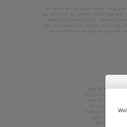
משפחת שרייר קשורה לגידול ענבים באזור סאנסר שבעמק הלואר מאז שנת 1848 . הדומיין עצמו נוסד על ידי מוריס
כפר שודו, מעט צפונית לכפר סאנסר. בנו פייר ביסס את
אפלסיון סאנסר. בני הדור השלישי, פרנסואה
1980 מובילים אותו עד היום תוך מתן דגש רב לאיכות היין ולשמירה על האופי
ר המייצגים את מגוון הקרקעות השונות של
Do
אזור גידול:
עמק
י ענבים:
סוביניון בלאן
תסיסה במכלי נירוסטה
נות בעץ לשמירה על
Wel
אנסר קלאסי. ארומאטי
ין מציג אופי רענן
צד רמזים עדינים