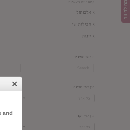
הרשמה לדיוור
קטגוריות ראשיות
אלכוהול
חבילות שי
יינות
חיפוש מוצרים
סנן לפי מדינה

כל ארץ
s and
סנן לפי יקב

כל יקב