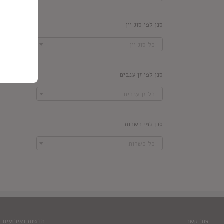
סנן לפי סוג יין

כל סוג יין
סנן לפי זן ענבים

כל זן ענבים
סנן לפי כשרות

כל כשרות
צור קשר
חדשות ואירועים