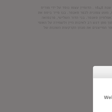
משפחת שרייר קשורה לגידול ענבים באזור סאנסר שבעמק הלואר מאז שנת 1848 . הדומיין עצמו נוסד על ידי מוריס
כפר שודו, מעט צפונית לכפר סאנסר. בנו פייר ביסס את
אפלסיון סאנסר. בני הדור השלישי, פרנסואה
1980 מובילים אותו עד היום תוך מתן דגש רב לאיכות היין ולשמירה על האופי
ר המייצגים את מגוון הקרקעות השונות של
Wel