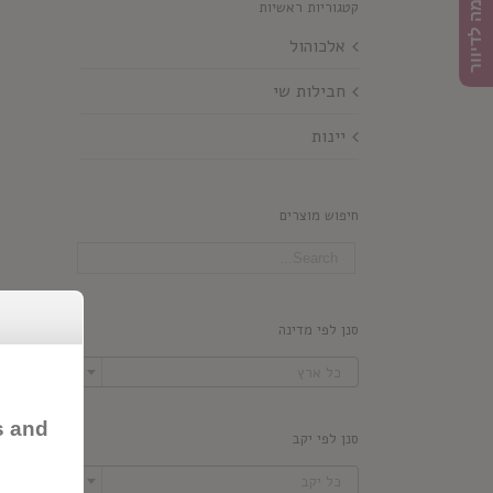
הרשמה לדיוור
קטגוריות ראשיות
אלכוהול
חבילות שי
יינות
חיפוש מוצרים
סנן לפי מדינה

כל ארץ
s and
סנן לפי יקב

כל יקב