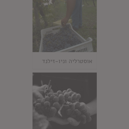
אוסטרליה וניו-זילנד