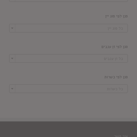
סנן לפי סוג יין

כל סוג יין
סנן לפי זן ענבים

כל זן ענבים
סנן לפי כשרות

כל כשרות
צור קשר