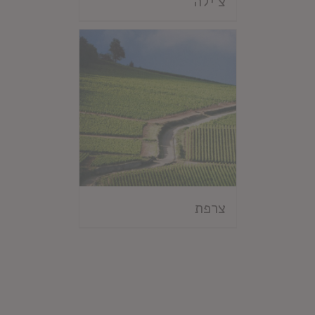
צ'ילה
צרפת