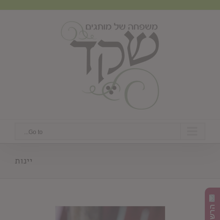
Ski
t
conten
Go to...
יינות