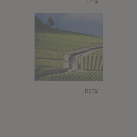
צ'ילה
צרפת