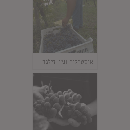
אוסטרליה וניו-זילנד