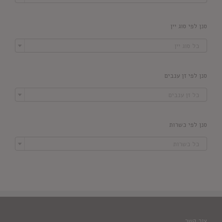
סנן לפי סוג יין

כל סוג יין
סנן לפי זן ענבים

כל זן ענבים
סנן לפי כשרות

כל כשרות
צור קשר