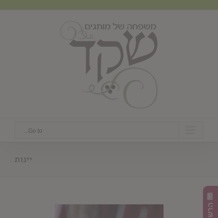
Ski
t
conten
Go to...
יינות