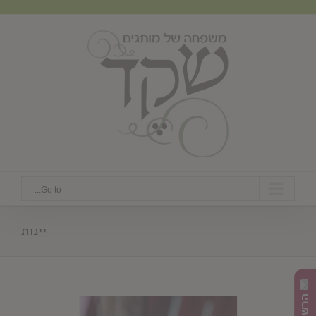
Ski
t
conten
Go to...
יינות