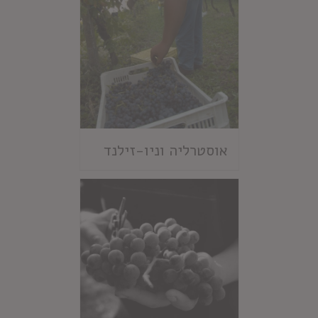
אוסטרליה וניו-זילנד