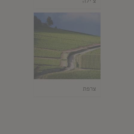
צ'ילה
צרפת