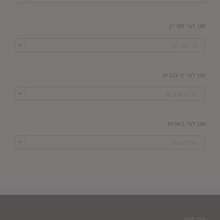
סנן לפי סוג יין

כל סוג יין
סנן לפי זן ענבים

כל זן ענבים
סנן לפי כשרות

כל כשרות
צור קשר