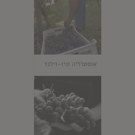
אוסטרליה וניו-זילנד