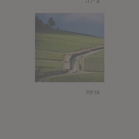
צ'ילה
צרפת