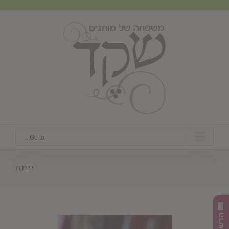
Ski
t
conten
Go to...
יינות