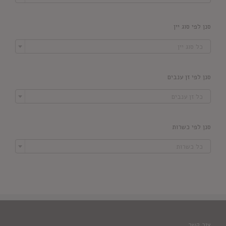
סנן לפי סוג יין

כל סוג יין
סנן לפי זן ענבים

כל זן ענבים
סנן לפי כשרות

כל כשרות
צור קשר