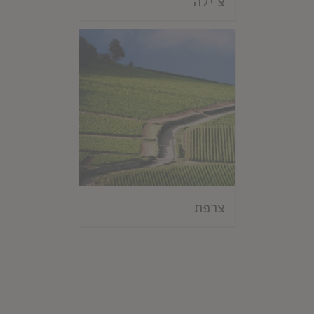
צ'ילה
צרפת