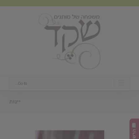
Ski
t
conten
Go to...
יינות