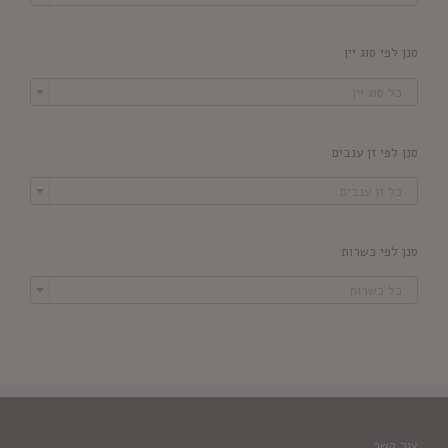
סנן לפי סוג יין

כל סוג יין
סנן לפי זן ענבים

כל זן ענבים
סנן לפי כשרות

כל כשרות
צור קשר