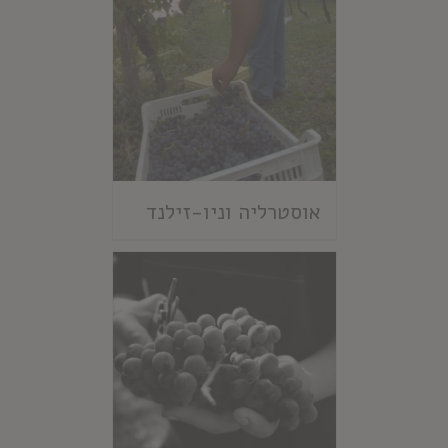
אוסטרליה וניו-זילנד