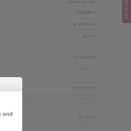
הרשמה לדיוור
קטגוריות ראשיות
אלכוהול
חבילות שי
יינות
חיפוש מוצרים
סנן לפי מדינה

כל ארץ
s and
סנן לפי יקב

כל יקב