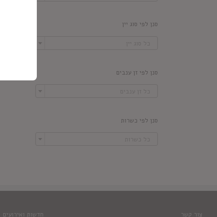
סנן לפי סוג יין

כל סוג יין
סנן לפי זן ענבים

כל זן ענבים
סנן לפי כשרות

כל כשרות
צור קשר
חדשות ואירועים