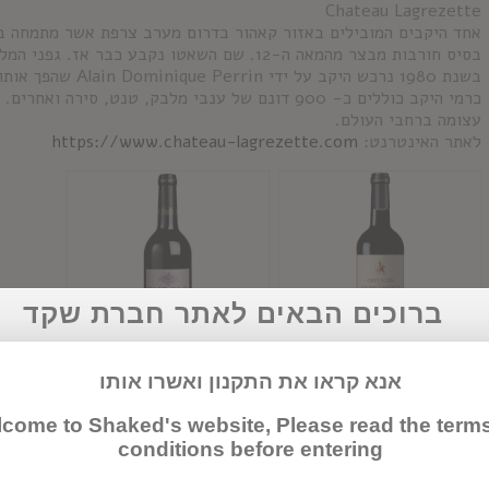
Chateau Lagrezette
בשנת 1980 נרכש היקב
כרמי היקב כוללים כ- 900 דונם של ענבי מלבק, טנט, ס
עצומה ברחבי העולם.
לאתר האינטרנט:
https://www.chateau-lagrezette.com
ברוכים הבאים לאתר חברת שקד
אנא קראו את התקנון ואשרו אותו
שבלייר דו שאטו
פרפל מלבק
come to Shaked's website, Please read the term
לגרזט
conditions before entering