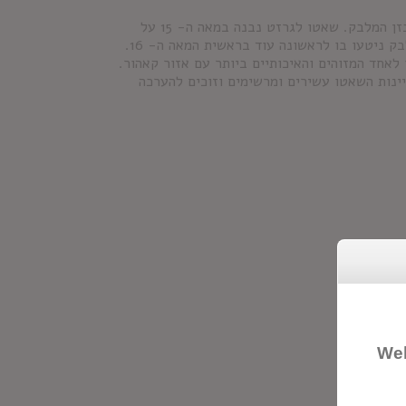
אחד היקבים המובילים באזור קאהור בדרום מערב צרפת אשר מתמחה בזן המלבק. שאטו לגרזט נבנה במאה ה- 15 על
בסיס חורבות מבצר מהמאה ה-12. שם השאטו נקבע כבר אז. גפני המלבק ניטעו בו לראשונה עוד בראשית המאה ה- 16.
 על ידי Alain Dominique Perrin שהפך אותו לאחד המזוהים והאיכותיים ביותר עם אזור קאהור.
ירה ואחרים. יינות השאטו עשירים ומרשימים וזוכים להערכה
Wel