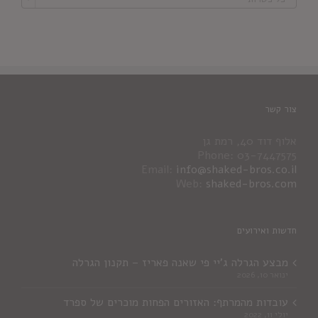
צור קשר
אלוף דוד 40, רמת גן
Phone: 03-7447575
Email:
info@shaked-bros.co.il
Web:
shaked-bros.com
חדשות ואירועים
מבצע הגרלה ג'יי פי שאנה פאריז – תקנון הגרלה
ינואר 10, 2026
עובדות מהמרתף: האזורים הפחות מוכרים של ספרד
יולי 11, 2022