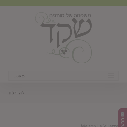
Ski
t
conten
Go to...
לה וילט
Maison La Villette