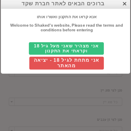
חיפוש מוצרים
ברוכים הבאים לאתר חברת שקד
אנא קראו את התקנון ואשרו אותו
Welcome to Shaked's website, Please read the terms and
conditions before entering
סנן לפי מדינה

כל ארץ
אני מצהיר שאני מעל גיל 18
וקראתי את התקנון
אני מתחת לגיל 18 - יציאה
סנן לפי יקב
מהאתר

כל יקב
סנן לפי סוג יין

כל סוג יין
סנן לפי זן ענבים

כל זן ענבים