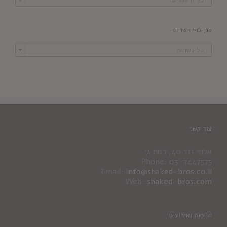
סנן לפי כשרות

כל כשרות
צור קשר
אלוף דוד 40, רמת גן
Phone: 03-7447575
Email:
info@shaked-bros.co.il
Web:
shaked-bros.com
חדשות ואירועים