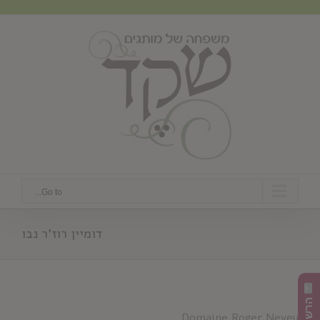
Ski
t
conten
Go to...
דומיין רוז'ר נבו
Domaine Roger Neveu