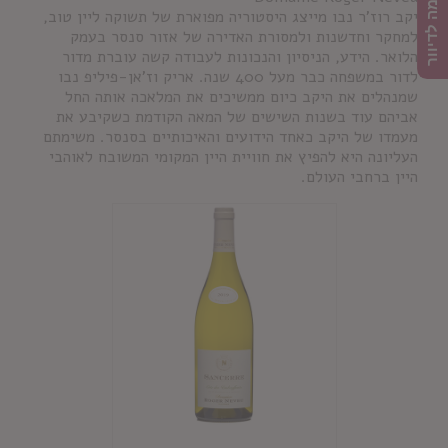
הרשמה לדיוור
יקב רוז'ר נבו מייצג היסטוריה מפוארת של תשוקה ליין טוב,
למחקר וחדשנות ולמסורת האדירה של אזור סנסר בעמק
הלואר. הידע, הניסיון והנכונות לעבודה קשה עוברת מדור
לדור במשפחה כבר מעל 400 שנה. אריק וז'אן-פיליפ נבו
שמנהלים את היקב כיום ממשיכים את המלאכה אותה החל
אביהם עוד בשנות השישים של המאה הקודמת כשקיבע את
מעמדו של היקב כאחד הידועים והאיכותיים בסנסר. משימתם
העליונה היא להפיץ את חוויית היין המקומי המשובח לאוהבי
היין ברחבי העולם.