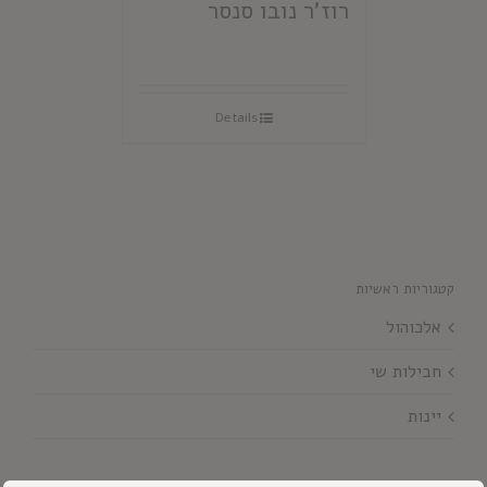
רוז'ר נובו סנסר
Details
קטגוריות ראשיות
אלכוהול
חבילות שי
יינות