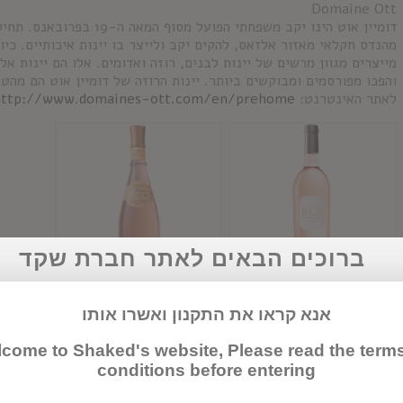
Domaine Ott
מהנדס חקלאי מאזור אלזאס, להקים יקב ולייצר בו יינות איכותיים. כיו
מייצרים מגוון מרשים של יינות לבנים, רוזה ואדומים. אלו הם יינות א
והפכו מפורסמים ומבוקשים ביותר. יינות הרוזה של דומיין אוט הם מהט
לאתר האינטרנט:
http://www.domaines-ott.com/en/prehome
ברוכים הבאים לאתר חברת שקד
ביי. אוט
דומיין אוט רוזה
אנא קראו את התקנון ואשרו אותו
come to Shaked's website, Please read the term
conditions before entering