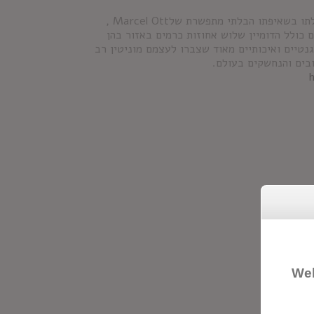
דומיין אוט הינו יקב משפחתי הפועל מסוף המאה ה-19 בפרובאנס. תחילתו בשאיפתו הבלתי מתפשרת שלMarcel Ott ,
ם כולל הדומיין שלוש אחוזות כרמים באזור בהן
לגנטיים ואיכותיים מאוד שצברו לעצמם מוניטין רב
ובים והנחשקים בעולם.
Wel