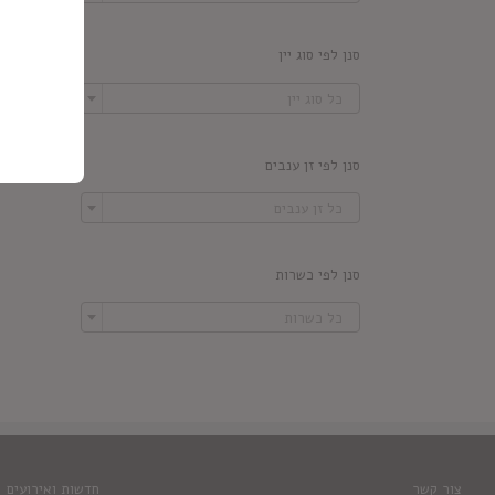
סנן לפי סוג יין

כל סוג יין
סנן לפי זן ענבים

כל זן ענבים
סנן לפי כשרות

כל כשרות
צור קשר
חדשות ואירועים