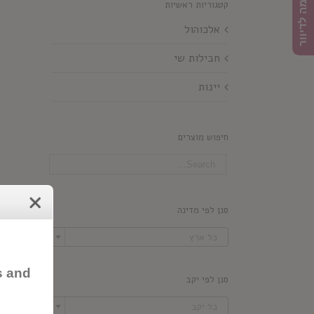
הרשמה לדיוור
קטגוריות ראשיות
אלכוהול
חבילות שי
יינות
חיפוש מוצרים
סנן לפי מדינה

כל ארץ
s and
סנן לפי יקב

כל יקב