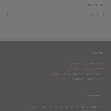
סנן לפי כשרות

כל כשרות
צור קשר
אלוף דוד 40, רמת גן
Phone: 03-7447575
Email:
info@shaked-bros.co.il
Web:
shaked-bros.com
חדשות ואירועים
מבצע הגרלה ג'יי פי שאנה פאריז – תקנון הגרלה
ינואר 10, 2026