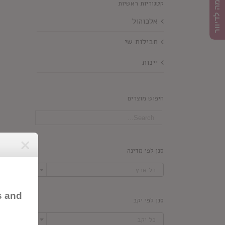
הרשמה לדיוור
קטגוריות ראשיות
אלכוהול
חבילות שי
יינות
חיפוש מוצרים
סנן לפי מדינה

כל ארץ
s and
סנן לפי יקב

כל יקב