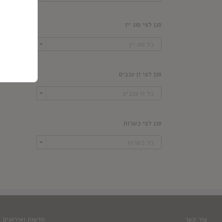
סנן לפי סוג יין

כל סוג יין
סנן לפי זן ענבים

כל זן ענבים
סנן לפי כשרות

כל כשרות
צור קשר
חדשות ואירועים