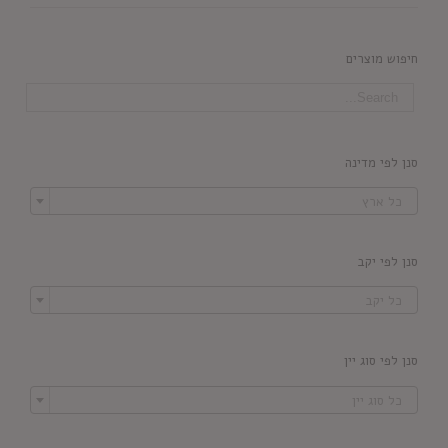
חיפוש מוצרים
סנן לפי מדינה

כל ארץ
סנן לפי יקב

כל יקב
סנן לפי סוג יין

כל סוג יין