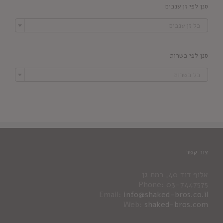
סנן לפי זן ענבים

כל זן ענבים
סנן לפי כשרות

כל כשרות
צור קשר
אלוף דוד 40, רמת גן
Phone: 03-7447575
Email:
info@shaked-bros.co.il
Web:
shaked-bros.com