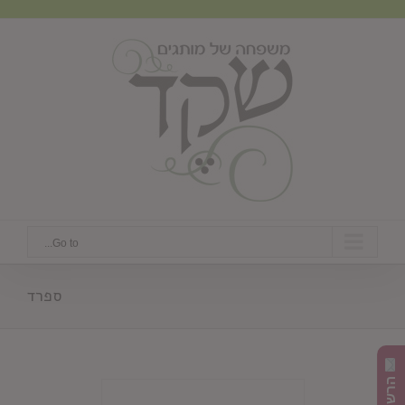
Ski
t
conten
Go to...
ספרד