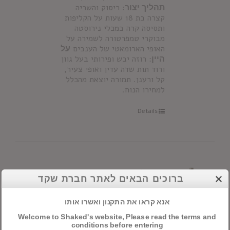
תהליך יצור:
ריסוק והשריה
קצרה בת 18 שעות על הקליפות
ותסיסה קרה במכלי נירוסטה
מבוקרי טמפרטורה לשמירה על
האופי הארומאטי של הענבים
על
היין
: רוזה יבש ופירותי בעל גוון
ורוד תות שדה עדין ואופי צעיר,
קל ורענן. תמורה יוצאת מהכלל
למחירו הנוח.
Details
קסטלו סן סימון רזרבה
ברוכים הבאים לאתר חברת שקד
אנא קראו את התקנון ואשרו אותו
Welcome to Shaked's website, Please read the terms and
Castillo San Simon
conditions before entering