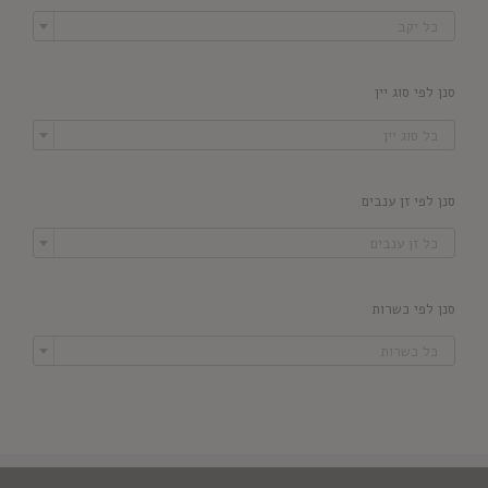

כל יקב
סנן לפי סוג יין

כל סוג יין
סנן לפי זן ענבים

כל זן ענבים
סנן לפי כשרות

כל כשרות