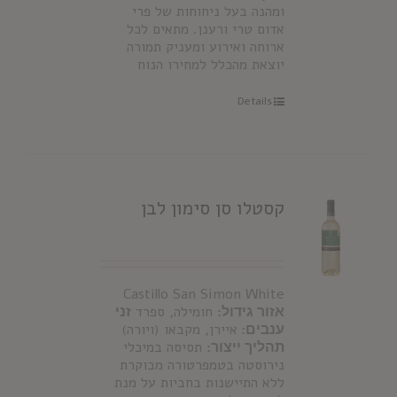
ומהנה בעל ניחוחות של פרי
אדום טרי ורענן. מתאים לכל
ארוחה ואירוע ומעניק תמורה
יוצאת מהכלל למחירו הנוח
Details
קסטלו סן סימון לבן
Castillo San Simon White
אזור גידול:
חומילה, ספרד
זני
ענבים:
איירן, מקבאו (ויורה)
תהליך ייצור:
תסיסה במיכלי
נירוסטה בטמפרטורה מבוקרת
ללא התיישנות בחביות על מנת