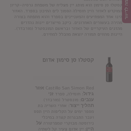
הרשמה לדיוור
קסטלו סן סימון הוא מותג יין מצליח של משפחת גרסיה-קריון
המוקדש לאזור היין חומילה הסמוך לים התיכון בספרד. האזור
הינו אחד המפתיעים והמעניינים בספרד והוא מתפתח בצורה
מהירה בעשורים האחרונים. ביקב מייצרים יינות נהדרים
מהזנים העיקריים של האזור ובראשם המונסטרל (מורבדר).
היינות מהווים תמורה יוצאת מהכלל למחירם.
קסטלו סן סימון אדום
Castillo San Simon Red
אזור
גידול:
חומילה, ספרד
זני
ענבים:
מונסטרל (מורבדר)
תהליך ייצור:
אחרי השריה בת
מספר ימים על הקליפות היין תסס
ועבר התבגרות קצרה במיכלי
נירוסטה מבוקרי טמפרטורה
על
היין:
יין אדום צעיר קל לשתיה