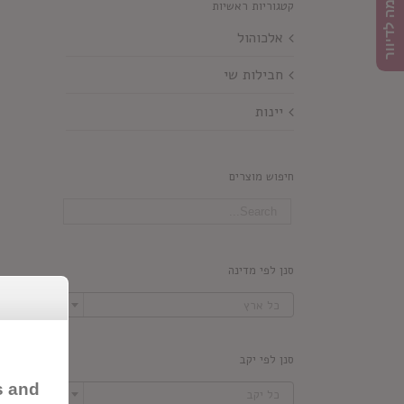
הרשמה לדיוור
קטגוריות ראשיות
אלכוהול
חבילות שי
יינות
חיפוש מוצרים
סנן לפי מדינה

כל ארץ
סנן לפי יקב

s and
כל יקב