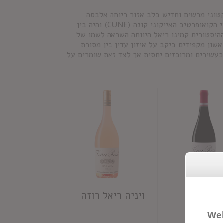
טוני מרשים וחדיש בלב אזור ריוחה אלבסה
האיכותי. יקב ויניה ריאל נוסד בשנות העשרים של המאה הקודמת על ידי הקואופרטיב האייקוני קונה (CUNE) והיה בין
היסטורית קמינו ריאל היוותה השראה לשמו של
שון מקפידים ביקב על איזון עדין בין מסורת
 כעשירים ומרוכזים יחסית אך לצד זאת שומרים על
 ריאל
ויניה ריאל רוזה
נזה
Wel