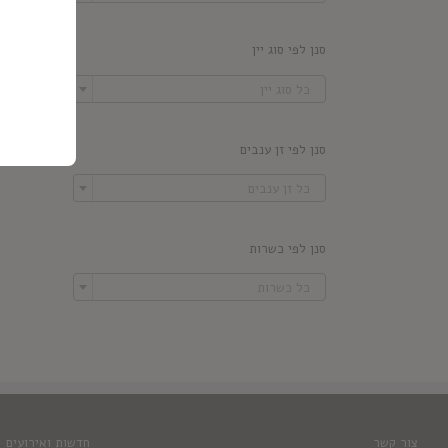
סנן לפי סוג יין

כל סוג יין
סנן לפי זן ענבים

כל זן ענבים
סנן לפי כשרות

כל כשרות
צור קשר
חדשות ואירועים