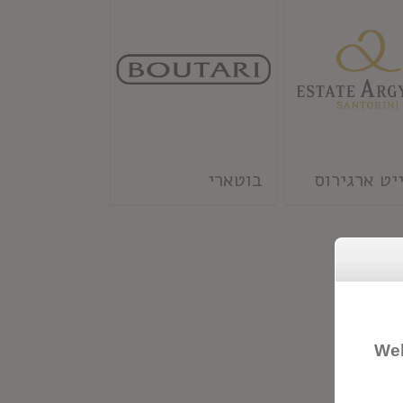
יט ארגירוס
בוטארי
Wel