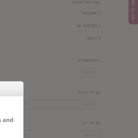
הרשמה לדיוור
קטגוריות ראשיות
אלכוהול
חבילות שי
יינות
חיפוש מוצרים
סנן לפי מדינה

כל ארץ
s and
סנן לפי יקב

כל יקב