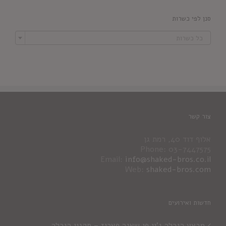
סנן לפי כשרות

כל כשרות
צור קשר
אלוף דוד 40, רמת גן
Phone: 03-7447575
Email:
info@shaked-bros.co.il
Web:
shaked-bros.com
חדשות ואירועים
מבצע הגרלה ג'יי פי שאנה פאריז – תקנון הגרלה