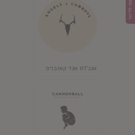
הרשמה לדיוור
אנג'לס אנד קאובויס