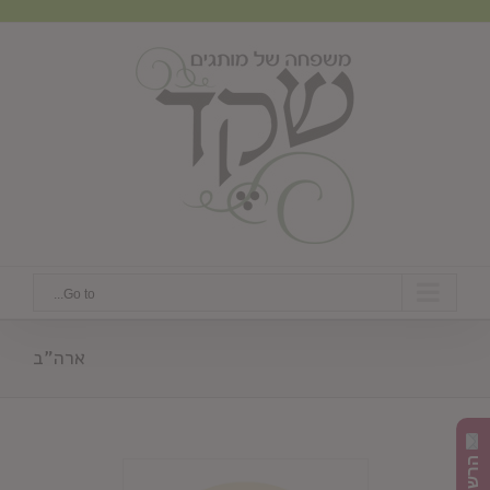
Ski
t
conten
Go to...
ארה"ב