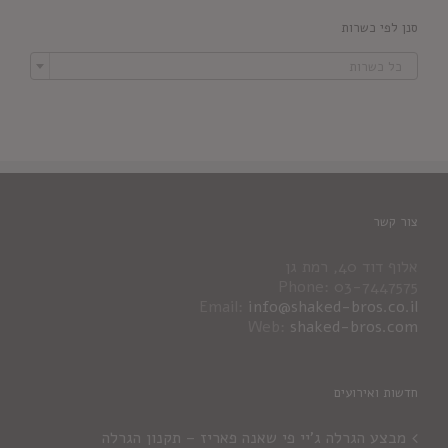
סנן לפי כשרות

כל כשרות
צור קשר
אלוף דוד 40, רמת גן
Phone: 03-7447575
Email:
info@shaked-bros.co.il
Web:
shaked-bros.com
חדשות ואירועים
מבצע הגרלה ג'יי פי שאנה פאריז – תקנון הגרלה