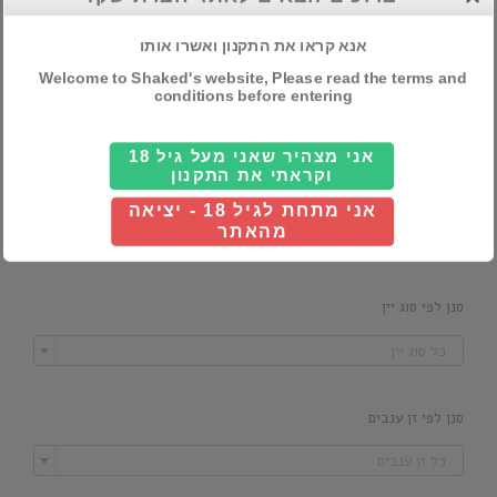
אנא קראו את התקנון ואשרו אותו
Welcome to Shaked's website, Please read the terms and
סנן לפי מדינה
conditions before entering

כל ארץ
אני מצהיר שאני מעל גיל 18
וקראתי את התקנון
סנן לפי יקב
אני מתחת לגיל 18 - יציאה

מהאתר
כל יקב
סנן לפי סוג יין

כל סוג יין
סנן לפי זן ענבים

כל זן ענבים