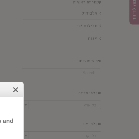
הרשמה לדיוור
קטגוריות ראשיות
אלכוהול
חבילות שי
יינות
חיפוש מוצרים
סנן לפי מדינה

כל ארץ
s and
סנן לפי יקב

כל יקב