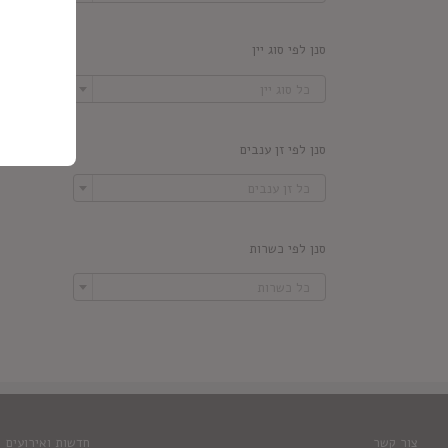
סנן לפי סוג יין

כל סוג יין
סנן לפי זן ענבים

כל זן ענבים
סנן לפי כשרות

כל כשרות
צור קשר
חדשות ואירועים