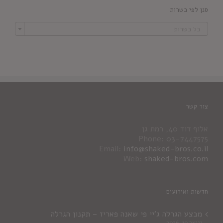
סנן לפי כשרות

כל כשרות
צור קשר
אלוף דוד 40, רמת גן
Phone: 03-7447575
Email:
info@shaked-bros.co.il
Web:
shaked-bros.com
חדשות ואירועים
מבצע הגרלה ג'יי פי שאנה פאריז – תקנון הגרלה
ינואר 10, 2026