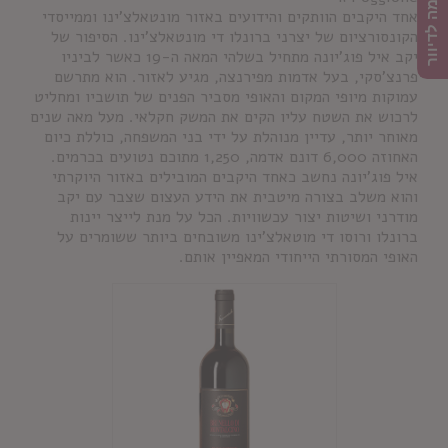
הרשמה לדיוור
אחד היקבים הוותקים והידועים באזור מונטאלצ'ינו וממייסדי
הקונסורציום של יצרני ברונלו די מונטאלצ'ינו. הסיפור של
יקב איל פוג'יונה מתחיל בשלהי המאה ה-19 כאשר לביניו
פרנצ'סקי, בעל אדמות מפירנצה, מגיע לאזור. הוא מתרשם
עמוקות מיופי המקום והאופי מסביר הפנים של תושביו ומחליט
לרכוש את השטח עליו הקים את המשק חקלאי. מעל מאה שנים
מאוחר יותר, עדיין מנוהלת על ידי בני המשפחה, כוללת כיום
האחוזה 6,000 דונם אדמה, 1,250 מתוכם נטועים בכרמים.
איל פוג'יונה נחשב כאחד היקבים המובילים באזור היוקרתי
והוא משלב בצורה מיטבית את הידע העצום שצבר עם יקב
מודרני ושיטות יצור עכשוויות. הכל על מנת לייצר יינות
ברונלו ורוסו די מוטאלצ'ינו משובחים ביותר ששומרים על
האופי המסורתי הייחודי המאפיין אותם.