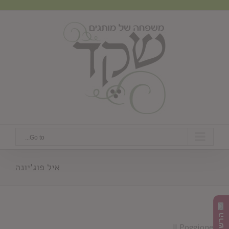
Ski
t
conten
Go to...
איל פוג'יונה
Il Poggione