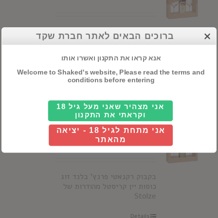
בקבוק רקנאטי מרלו כרם מנרה
ברוכים הבאים לאתר חברת שקד
זוג כוסות יין קריסטל מהודרות
של Stolze
אנא קראו את התקנון ואשרו אותו
Details
Welcome to Shaked's website, Please read the terms and
conditions before entering
אני מצהיר שאני מעל גיל 18
וקראתי את התקנון
מארז רקנאטי פרנץ'
אני מתחת לגיל 18 - יציאה
בלנד + 2 כוסות
מהאתר
בקבוק רקנאטי פרנץ' בלנד זוג
כוסות יין קריסטל מהודרות של
Stolze
Details