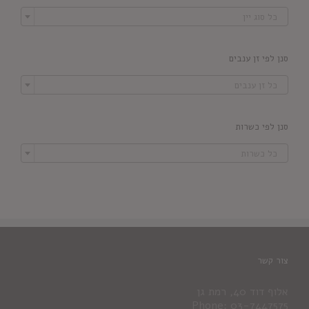

כל סוג יין
סנן לפי זן ענבים

כל זן ענבים
סנן לפי כשרות

כל כשרות
צור קשר
אלוף דוד 40, רמת גן
Phone: 03-7447575