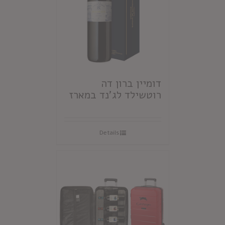
דומיין ברון דה
רוטשילד לג'נד במארז
Details