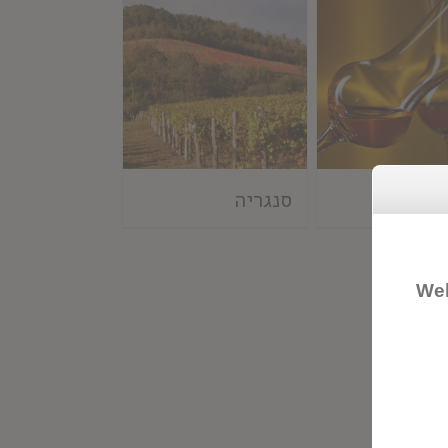
ה
סנגריה
Wel