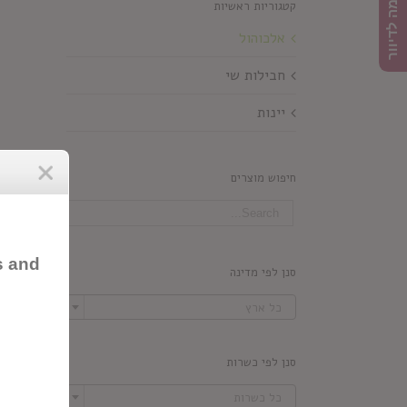
הרשמה לדיוור
קטגוריות ראשיות
אלכוהול
חבילות שי
יינות
חיפוש מוצרים
s and
סנן לפי מדינה

כל ארץ
סנן לפי כשרות

כל כשרות