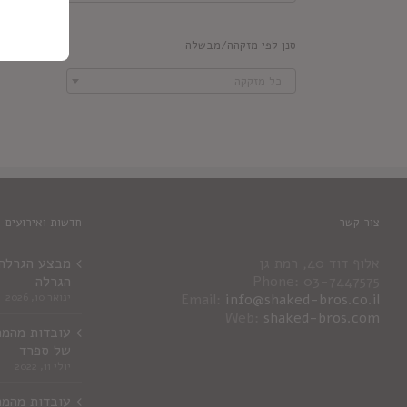
סנן לפי מזקהה/מבשלה

כל מזקקה
צור קשר
חדשות ואירועים
אלוף דוד 40, רמת גן
מבצע הגרלה ג
Phone: 03-7447575
הגרלה
info@shaked-bros.co.il
Email:
ינואר 10, 2026
Web:
shaked-bros.com
עובדות מהמר
של ספרד
יולי 11, 2022
עובדות מהמר