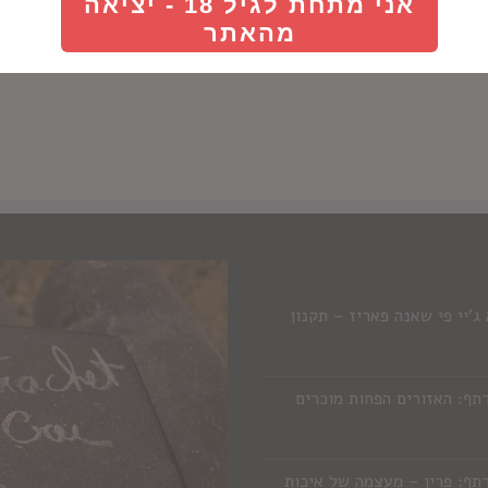
אני מתחת לגיל 18 - יציאה
רום
מהאתר
'יי פי שאנה פאריז – תקנון
תף: האזורים הפחות מוכרים
תף: פרין – מעצמה של איכות