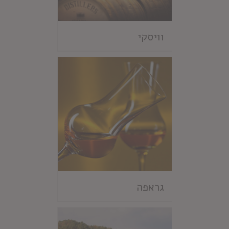
וויסקי
גראפה