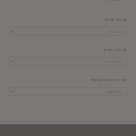
סנן לפי מדינה

כל ארץ
סנן לפי כשרות

כל כשרות
סנן לפי מזקהה/מבשלה

כל מזקקה