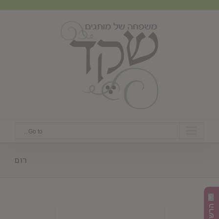
Ski
t
conten
Go to...
רום