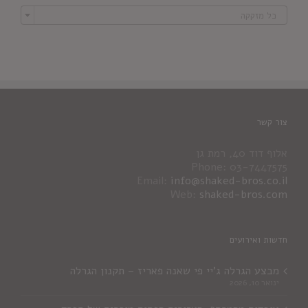

כל מזקקה
צור קשר
אלוף דוד 40, רמת גן
Phone: 03-7447575
Email:
info@shaked-bros.co.il
Web:
shaked-bros.com
חדשות ואירועים
מבצע הגרלה ג'יי פי שאנה פאריז – תקנון הגרלה
ינואר 10, 2026