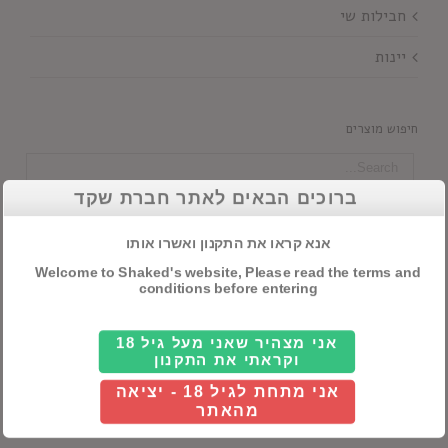
חבילות שי
יינות
חיפוש מוצרים
ברוכים הבאים לאתר חברת שקד
סנן לפי מדינה
אנא קראו את התקנון ואשרו אותו

כל ארץ
Welcome to Shaked's website, Please read the terms and
conditions before entering
סנן לפי כשרות
אני מצהיר שאני מעל גיל 18

וקראתי את התקנון
כל כשרות
אני מתחת לגיל 18 - יציאה
מהאתר
סנן לפי מזקהה/מבשלה