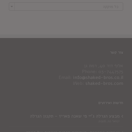

כל מזקקה
צור קשר
אלוף דוד 40, רמת גן
Phone: 03-7447575
Email:
info@shaked-bros.co.il
Web:
shaked-bros.com
חדשות ואירועים
מבצע הגרלה ג'יי פי שאנה פאריז – תקנון הגרלה
ינואר 10, 2026