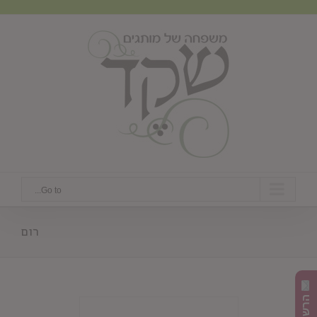
Ski
t
conten
Go to...
רום