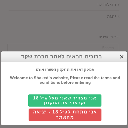
חבילות שי
יינות
חיפוש מוצרים
ברוכים הבאים לאתר חברת שקד
סנן לפי מדינה
אנא קראו את התקנון ואשרו אותו

כל ארץ
Welcome to Shaked's website, Please read the terms and
conditions before entering
סנן לפי כשרות
אני מצהיר שאני מעל גיל 18

וקראתי את התקנון
כל כשרות
אני מתחת לגיל 18 - יציאה
מהאתר
סנן לפי מזקהה/מבשלה