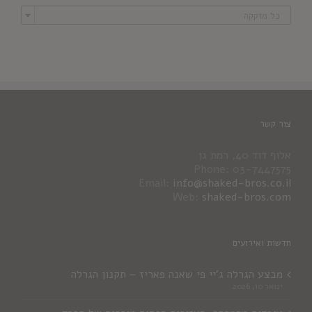

כל מזקקה
צור קשר
אלוף דוד 40, רמת גן
Phone: 03-7447575
Email:
info@shaked-bros.co.il
Web:
shaked-bros.com
חדשות ואירועים
מבצע הגרלה ג'יי פי שאנה פאריז – תקנון הגרלה
ינואר 10, 2026