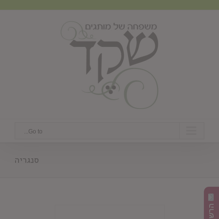
Ski
t
conten
Go to...
סנגריה