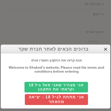
חבילות שי
יינות
חיפוש מוצרים
ברוכים הבאים לאתר חברת שקד
סנן לפי מדינה
אנא קראו את התקנון ואשרו אותו

כל ארץ
Welcome to Shaked's website, Please read the terms and
conditions before entering
סנן לפי כשרות
אני מצהיר שאני מעל גיל 18

וקראתי את התקנון
כל כשרות
אני מתחת לגיל 18 - יציאה
מהאתר
סנן לפי מזקהה/מבשלה