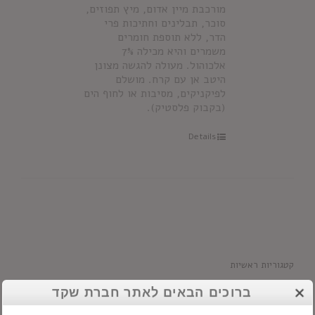
מורכבת מיין אדום, מיץ תפוזים,
סוכר, תבלינים וחתיכות פרי
הדר, ללא תוספת חומרים
משמרים והיא מכילה 7%
אלכוהול. מעולה להגשה מצונן
היטב אן עם קרח. מושלם
לפיקניקים, מסיבות או לחוף הים
(בקבוק פלסטיק).
Details
קטגוריות ראשיות
אלכוהול
ברוכים הבאים לאתר חברת שקד