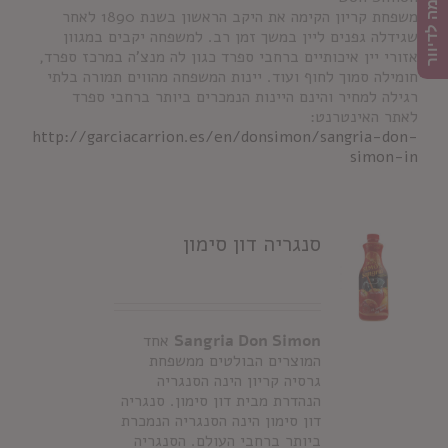
הרשמה לדיוור
משפחת קריון הקימה את היקב הראשון בשנת 1890 לאחר
שגידלה גפנים ליין במשך זמן רב. למשפחה יקבים במגוון
אזורי יין איכותיים ברחבי ספרד כגון לה מנצ'ה במרכז ספרד,
חומילה סמוך לחוף ועוד. יינות המשפחה מהווים תמורה בלתי
רגילה למחיר והינם היינות הנמכרים ביותר ברחבי ספרד
לאתר האינטרנט:
http://garciacarrion.es/en/donsimon/sangria-don-
simon-in
סנגריה דון סימון
Sangria Don Simon
אחד
המוצרים הבולטים ממשפחת
גרסיה קריון הינה הסנגריה
הנהדרת מבית דון סימון. סנגריה
דון סימון הינה הסנגריה הנמכרת
ביותר ברחבי העולם. הסנגריה