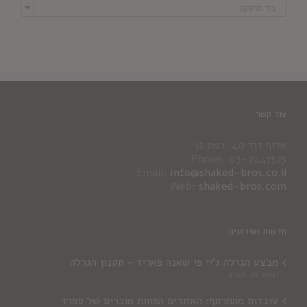
כל מזקקה
צור קשר
אלוף דוד 40, רמת גן
Phone: 03-7447575
Email:
info@shaked-bros.co.il
Web:
shaked-bros.com
חדשות ואירועים
מבצע הגרלה ג'יי פי שאנה פאריז – תקנון הגרלה
ינואר 10, 2026
עובדות מהמרתף: האזורים הפחות מוכרים של ספרד