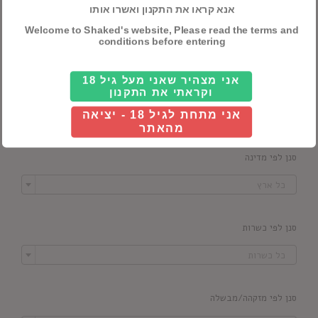
חבילות שי
אנא קראו את התקנון ואשרו אותו
יינות
Welcome to Shaked's website, Please read the terms and
conditions before entering
אני מצהיר שאני מעל גיל 18
חיפוש מוצרים
וקראתי את התקנון
אני מתחת לגיל 18 - יציאה
מהאתר
סנן לפי מדינה

כל ארץ
סנן לפי כשרות

כל כשרות
סנן לפי מזקהה/מבשלה
