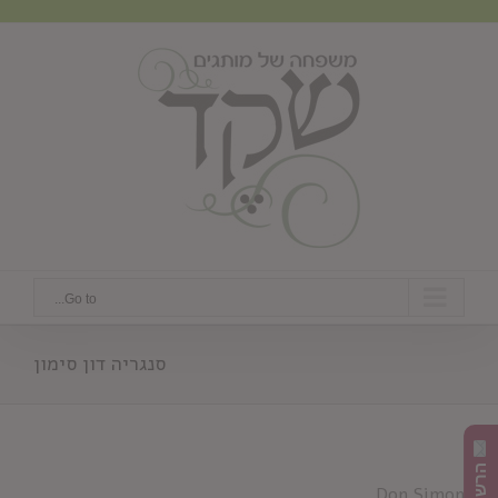
Ski
t
conten
Go to...
סנגריה דון סימון
Don Simon