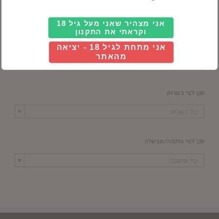
אני מצהיר שאני מעל גיל 18
וקראתי את התקנון
סנן לפי מדינה
אני מתחת לגיל 18 - יציאה
מהאתר

כל ארץ
סנן לפי כשרות

כל כשרות
סנן לפי מזקהה/מבשלה

כל מזקקה