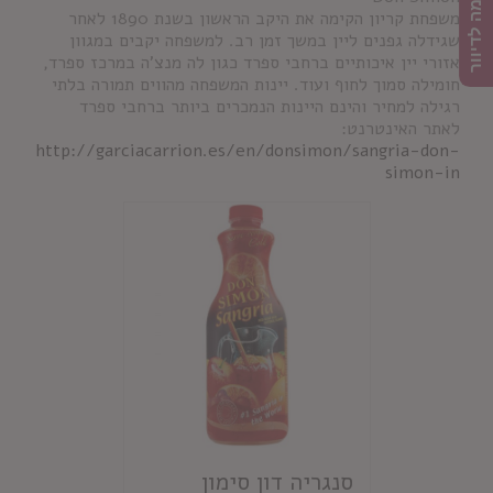
הרשמה לדיוור
משפחת קריון הקימה את היקב הראשון בשנת 1890 לאחר
שגידלה גפנים ליין במשך זמן רב. למשפחה יקבים במגוון
אזורי יין איכותיים ברחבי ספרד כגון לה מנצ'ה במרכז ספרד,
חומילה סמוך לחוף ועוד. יינות המשפחה מהווים תמורה בלתי
רגילה למחיר והינם היינות הנמכרים ביותר ברחבי ספרד
לאתר האינטרנט:
http://garciacarrion.es/en/donsimon/sangria-don-
simon-in
סנגריה דון סימון