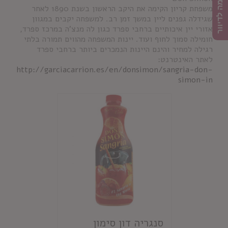
הרשמה לדיוור
משפחת קריון הקימה את היקב הראשון בשנת 1890 לאחר
שגידלה גפנים ליין במשך זמן רב. למשפחה יקבים במגוון
אזורי יין איכותיים ברחבי ספרד כגון לה מנצ'ה במרכז ספרד,
חומילה סמוך לחוף ועוד. יינות המשפחה מהווים תמורה בלתי
רגילה למחיר והינם היינות הנמכרים ביותר ברחבי ספרד
לאתר האינטרנט:
http://garciacarrion.es/en/donsimon/sangria-don-
simon-in
סנגריה דון סימון