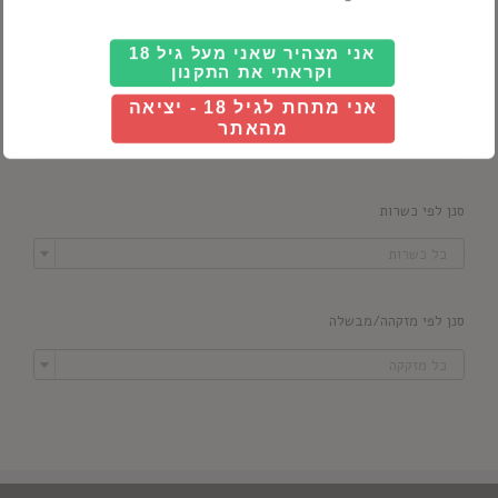
אני מצהיר שאני מעל גיל 18
וקראתי את התקנון
סנן לפי מדינה
אני מתחת לגיל 18 - יציאה
מהאתר

כל ארץ
סנן לפי כשרות

כל כשרות
סנן לפי מזקהה/מבשלה

כל מזקקה