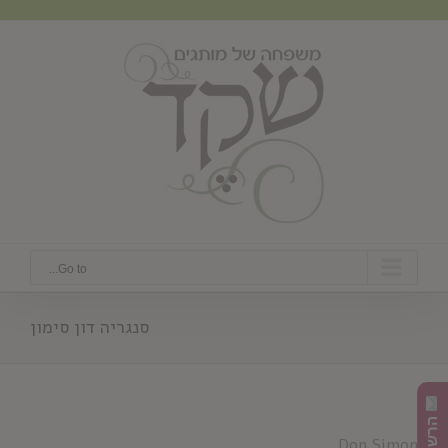
Ski
t
conten
Go to...
סנגריה דון סימון
Don Simon