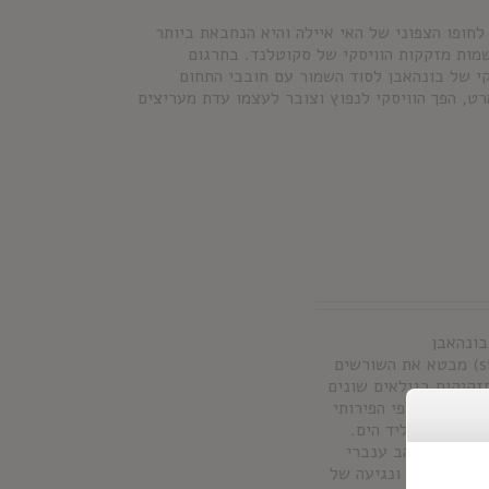
קמה ב-1881 על צוק במפרץ קטן לחופו הצפוני של האי איילה והיא הנחבאת ביותר
שמות מזקקות הוויסקי של סקוטלנד. בתרגום
קי של בונהאבן לסוד השמור עם חובבי התחום
ט, הפך הוויסקי לנפוץ וצובר לעצמו עדת מעריצים
ונהאבן
STIÙIREADAIR (מבוטא stew-rahdur) מבטא את השורשים
זקיקים בגילאים שונים
י ולצד האופי הפירותי
מקור שלו ליד הים.
ור.
צבע
: זהב ענברי
ניל, אגוזים ונגיעה של