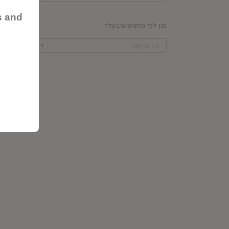
s and
סנן לפי מזקהה/מבשלה

כל מזקקה