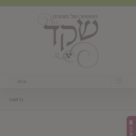
Ski
t
conten
Go to...
גראפה