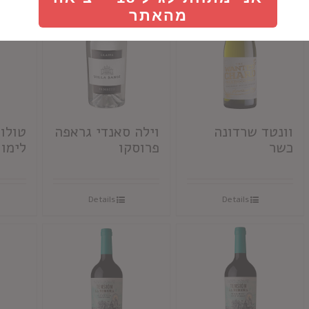
מהאתר
וונטד שרדונה
וילה סאנדי גראפה
טולו
כשר
פרוסקו
לימו 
Details
Details