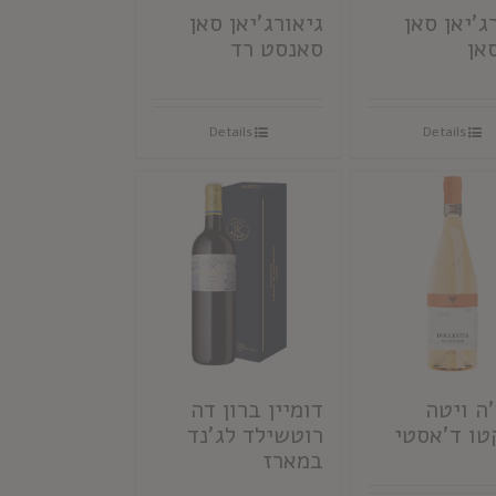
ג'יאן סאן
גיאורג'יאן סאן
סאן
סאנסט רד
Details
Details
ה ויטה
דומיין ברון דה
טו ד'אסטי
רוטשילד לג'נד
במארז