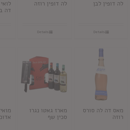
לה דופין לבן
לה דופין רוזה
לואי 
דה ב
Details
Details
מאס דה לה סורס
מארז גאטו נגרו
מואיי
רוזה
סכין שף
אדום