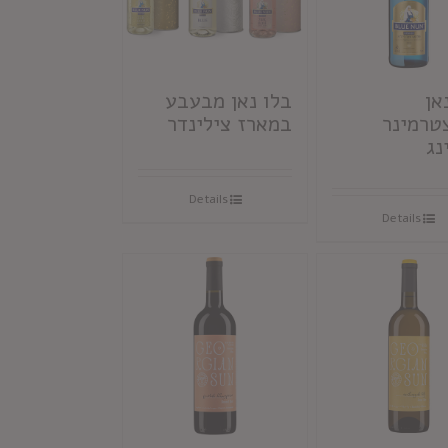
אן
בלו נאן מבעבע
צטרמינר
במארז צילינדר
נג
Details
Details