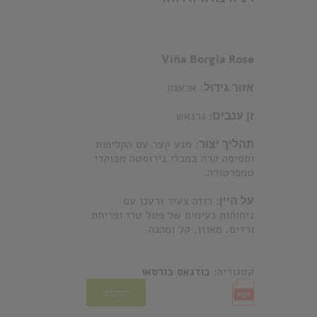
Viña Borgia Rose
אזור גידול:
אראגון
זן ענבים:
גרנאש
תהליך יצור:
מגע קצר עם הקליפות
ותסיסה קרה במכלי נירוסטה מבוקרי
טמפרטורה.
על היין:
רוזה צעיר ורענן עם
ניחוחות נעימים של פטל טרי ופריחת
ורדים. מאוזן, קל ומהנה.
קטגוריה:
בודגאס בורסאו
לפרטים