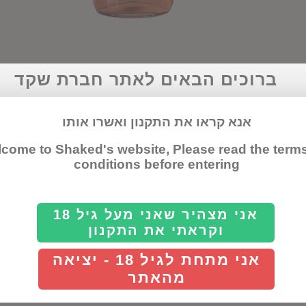
ברוכים הבאים לאתר חברת שקד
מידע נוסף
מידע נוסף
אנא קראו את התקנון ואשרו אותו
ארץ
ספרד
come to Shaked's website, Please read the term
זן ענבים
גרנא
conditions before entering
יקב
בודג
כשרות
לא כ
מידת יובש
אני מצהיר שאני מעל גיל 18
יבש
וקראתי את התקנון
נפח
750 מ"ל
סוג יין
יין ר
אני מתחת לגיל 18 - יציאה
מהאתר