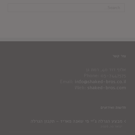
צור קשר
אלוף דוד 40, רמת גן
Phone: 03-7447575
Email:
info@shaked-bros.co.il
Web:
shaked-bros.com
חדשות ואירועים
מבצע הגרלה ג'יי פי שאנה פאריז – תקנון הגרלה
ינואר 10, 2026