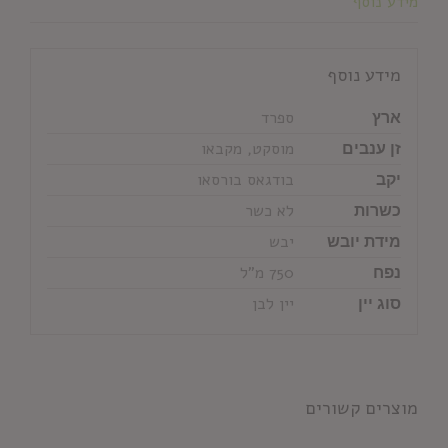
מידע נוסף
מידע נוסף
ארץ
ספרד
זן ענבים
מוסקט, מקבאו
יקב
בודגאס בורסאו
כשרות
לא כשר
מידת יובש
יבש
נפח
750 מ"ל
סוג יין
יין לבן
מוצרים קשורים