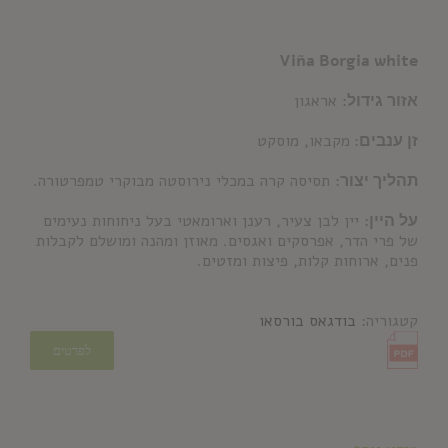
Viña Borgia white
אזור גידול:
אראגון
זן ענבים:
מקבאו, מוסקט
תהליך יצור:
תסיסה קרה במכלי נירוסטה מבוקרי טמפרטורה.
על היין:
יין לבן צעיר, רענן וארומאטי בעל ניחוחות נעימים
של פרי הדר, אפרסקים ואגסים. מאוזן ומהנה ומושלם לקבלות
פנים, ארוחות קלות, פיצות ומזטים.
קטגוריה:
בודגאס בורסאו
לפרטים