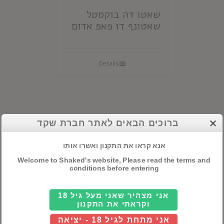
שאטו דה בוקסטל
שאטונף דו פאפ אדום
Details
ברוכים הבאים לאתר חברת שקד
קטגוריות ראשיות
אנא קראו את התקנון ואשרו אותו
אלכוהול
Welcome to Shaked's website, Please read the terms and
conditions before entering
חבילות שי
אני מצהיר שאני מעל גיל 18
יינות
וקראתי את התקנון
אני מתחת לגיל 18 - יציאה