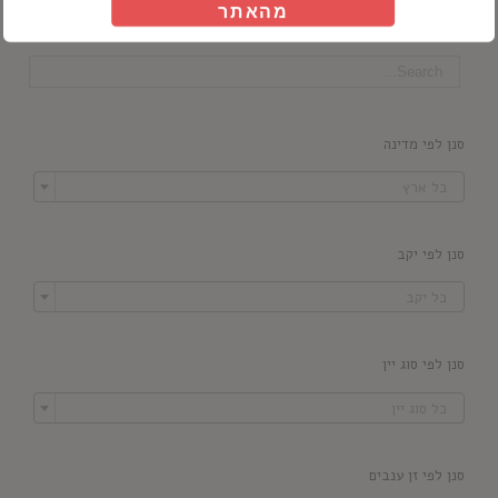
מהאתר
חיפוש מוצרים
סנן לפי מדינה

כל ארץ
סנן לפי יקב

כל יקב
סנן לפי סוג יין

כל סוג יין
סנן לפי זן ענבים