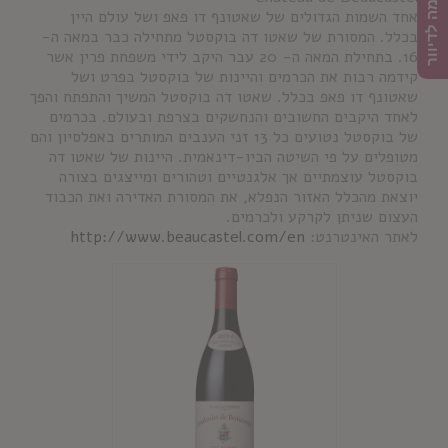
הרשמה לדיוור
אחד השמות הגדולים של שאטונף דו פאפ ושל עולם היין
בכלל. המסורת של שאטו דה בוקסטל מתחילה כבר במאה ה-
16. בתחילת המאה ה- 20 עבר היקב לידי משפחת פרין אשר
קידמה רבות את הכרמים והיינות של בוקסטל בפרט ושל
שאטונף דו פאפ בכלל. שאטו דה בוקסטל המשיך והתפתח והפך
לאחד היקבים החשובים והנחשקים בצרפת ובעולם. בכרמים
של בוקסטל נטועים כל 13 זני הענבים המותרים באפלסיון והם
מטופלים על פי השיטה הביו-דינאמית. היינות של שאטו דה
בוקסטל עוצמתיים אך אלגנטיים וטהורים ומייצגים בצורה
יוצאת מהכלל האזור הנפלא, את המסורת האדירה ואת הכבוד
העצום שניתן לקרקע ולכרמים.
לאתר האינטרנט:
http://www.beaucastel.com/en