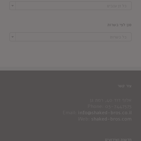

כל זן ענבים
סנן לפי כשרות

כל כשרות
צור קשר
אלוף דוד 40, רמת גן
Phone: 03-7447575
Email:
info@shaked-bros.co.il
Web:
shaked-bros.com
חדשות ואירועים