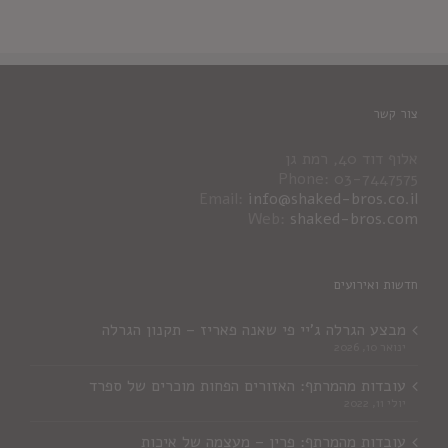
צור קשר
אלוף דוד 40, רמת גן
Phone: 03-7447575
Email:
info@shaked-bros.co.il
Web:
shaked-bros.com
חדשות ואירועים
מבצע הגרלה ג'יי פי שאנה פאריז – תקנון הגרלה
ינואר 10, 2026
עובדות מהמרתף: האזורים הפחות מוכרים של ספרד
יולי 11, 2022
עובדות מהמרתף: פרין – מעצמה של איכות