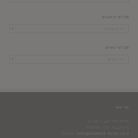
סנן לפי זן ענבים

כל זן ענבים
סנן לפי כשרות

כל כשרות
צור קשר
אלוף דוד 40, רמת גן
Phone: 03-7447575
Email:
info@shaked-bros.co.il