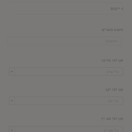
יינות
חיפוש מוצרים
סנן לפי מדינה

כל ארץ
סנן לפי יקב

כל יקב
סנן לפי סוג יין

כל סוג יין