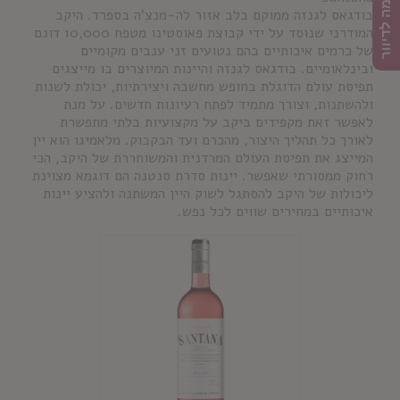
הרשמה לדיוור
בודגאס לגנזה ממוקם בלב אזור לה-מנצ'ה בספרד. היקב
המודרני שנוסד על ידי קבוצת פאוסטינו מטפח 10,000 דונם
של כרמים איכותיים בהם נטועים זני ענבים מקומיים
ובינלאומיים. בודגאס לגנזה והיינות המיוצרים בו מייצגים
תפיסת עולם הדוגלת בחופש מחשבה ויצירתיות, יכולת לשנות
ולהשתנות, וצורך מתמיד לפתח רעיונות חדשים. על מנת
לאפשר זאת מקפידים ביקב על מקצועיות בלתי מתפשרת
לאורך כל תהליך היצור, מהכרם ועד הבקבוק. מלאמיגו הוא יין
המייצג את תפיסת העולם המרדנית והמשוחררת של היקב, הכי
רחוק ממסורתי שאפשר. יינות סדרת סנטנה הם דוגמא מצוינת
ליכולות של היקב להסתגל לשוק היין המשתנה ולהציע יינות
איכותיים במחירים שווים לכל נפש.