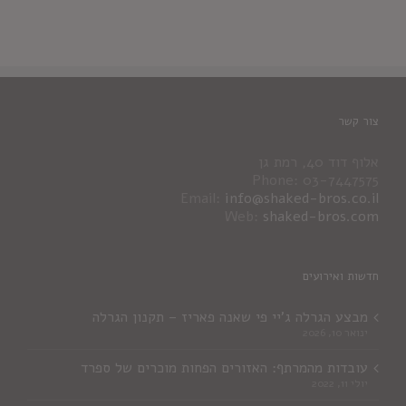
צור קשר
אלוף דוד 40, רמת גן
Phone: 03-7447575
Email:
info@shaked-bros.co.il
Web:
shaked-bros.com
חדשות ואירועים
מבצע הגרלה ג'יי פי שאנה פאריז – תקנון הגרלה
ינואר 10, 2026
עובדות מהמרתף: האזורים הפחות מוכרים של ספרד
יולי 11, 2022