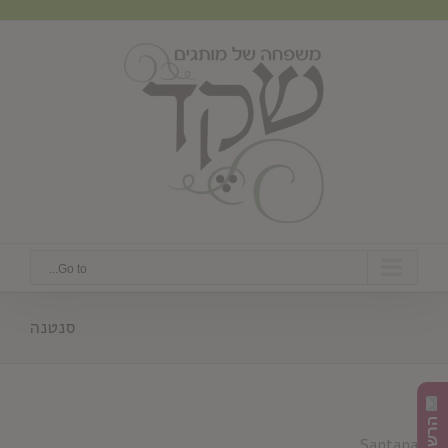
Ski
t
conten
Go to...
סנטנה
Santana