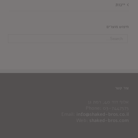
יינות
חיפוש מוצרים
צור קשר
אלוף דוד 40, רמת גן
Phone: 03-7447575
Email:
info@shaked-bros.co.il
Web:
shaked-bros.com