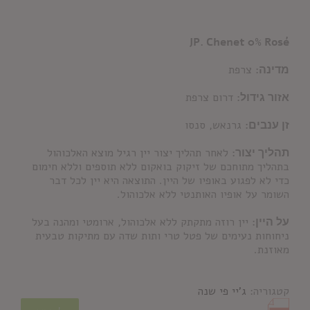
JP. Chenet 0% Rosé
מדינה:
צרפת
אזור גידול:
דרום צרפת
זן ענבים:
גרנאש, סנסו
תהליך יצור:
לאחר תהליך יצור יין רגיל מוצא האלכוהול
בתהליך מתוחכם של זיקוק בואקום ללא תוספים וללא חימום
כדי לא לפגוע באופיו של היין. התוצאה היא יין לכל דבר
השומר על אופיו האותנטי ללא אלכוהול.
על היין:
יין רוזה מתקתק ללא אלכוהול, ארומטי ומהנה בעל
ניחוחות נעימים של פטל טרי ותות שדה עם מתיקות טבעית
מאוזנת.
קטגוריה:
ג'יי פי שנה