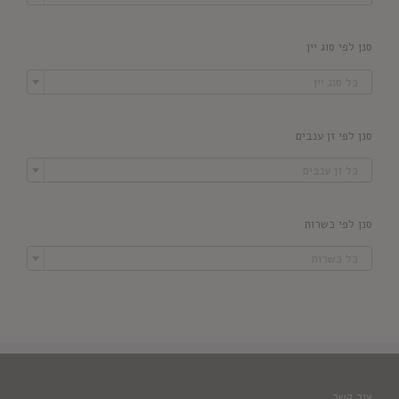
סנן לפי סוג יין

כל סוג יין
סנן לפי זן ענבים

כל זן ענבים
סנן לפי כשרות

כל כשרות
צור קשר