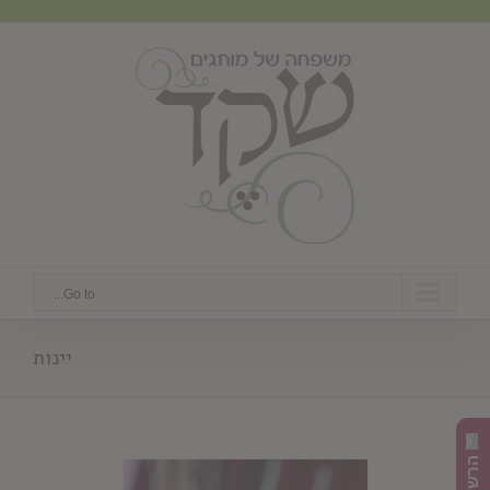
Ski
t
conten
Go to...
יינות