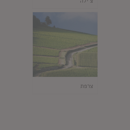
צ'ילה
צרפת