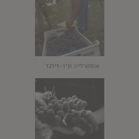
אוסטרליה וניו-זילנד